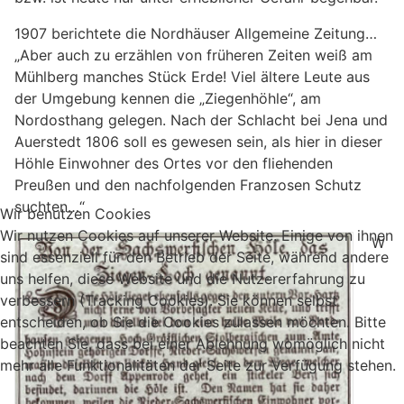
1907 berichtete die Nordhäuser Allgemeine Zeitung…
„Aber auch zu erzählen von früheren Zeiten weiß am
Mühlberg manches Stück Erde! Viel ältere Leute aus
der Umgebung kennen die „Ziegenhöhle“, am
Nordosthang gelegen. Nach der Schlacht bei Jena und
Auerstedt 1806 soll es gewesen sein, als hier in dieser
Höhle Einwohner des Ortes vor den fliehenden
Preußen und den nachfolgenden Franzosen Schutz
suchten…“
Wir benutzen Cookies
Wir nutzen Cookies auf unserer Website. Einige von ihnen
W
sind essenziell für den Betrieb der Seite, während andere
uns helfen, diese Website und die Nutzererfahrung zu
verbessern (Tracking Cookies). Sie können selbst
entscheiden, ob Sie die Cookies zulassen möchten. Bitte
beachten Sie, dass bei einer Ablehnung womöglich nicht
mehr alle Funktionalitäten der Seite zur Verfügung stehen.