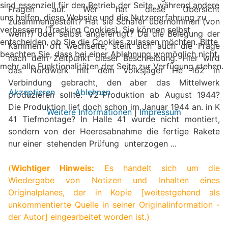
sind essenziell für den Betrieb der Seite, während andere
Fragen auf. Wer hat diese Übersicht
uns helfen, diese Website und die Nutzererfahrung zu
zusammengestellt? Hat sie Schäfer übernommen (von
verbessern (Tracking Cookies). Sie können selbst
wem?) oder selbst angefertigt? Da die Belegung der
entscheiden, ob Sie die Cookies zulassen möchten. Bitte
Kammern oft wechselte, stellt sich auch die Frage
beachten Sie, dass bei einer Ablehnung womöglich nicht
nach dem Zeitpunkt dieser Beschreibung. Hier wird
mehr alle Funktionalitäten der Seite zur Verfügung stehen.
das Nordwerk mit dem Volksjäger He 162 in
Verbindung gebracht, den aber das Mittelwerk
Akzeptieren
Ablehnen
produzieren sollte. V2-Produktion ab August 1944?
Die Produktion lief doch schon im Januar 1944 an. in K
Weitere Informationen
|
Impressum
41 Tiefmontage? In Halle 41 wurde nicht montiert,
sondern von der Heeresabnahme die fertige Rakete
nur einer stehenden Prüfung unterzogen ...
(
Wichtiger Hinweis:
Es handelt sich um die
Wiedergabe von Notizen und Inhalten eines
Originalplanes, der in Kopie [weitestgehend als
unkommentierte Quelle in seiner Originalinformation -
der Autor] eingearbeitet worden ist.)